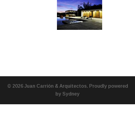
© 2026 Juan Carrión & Arquitectos. Proudly powered
by
Sydney